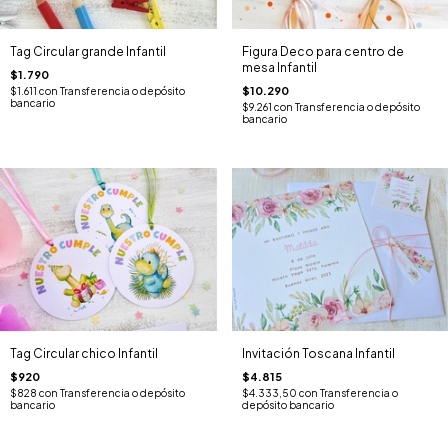
Tag Circular grande Infantil
Figura Deco para centro de
mesa Infantil
$1.790
$10.290
$1.611
con
Transferencia o depósito
bancario
$9.261
con
Transferencia o depósito
bancario
Tag Circular chico Infantil
Invitación Toscana Infantil
$920
$4.815
$828
con
Transferencia o depósito
$4.333,50
con
Transferencia o
bancario
depósito bancario