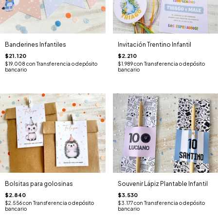
Banderines Infantiles
Invitación Trentino Infantil
$21.120
$2.210
$19.008
con
Transferencia o depósito
$1.989
con
Transferencia o depósito
bancario
bancario
Bolsitas para golosinas
Souvenir Lápiz Plantable Infantil
$2.840
$3.530
$2.556
con
Transferencia o depósito
$3.177
con
Transferencia o depósito
bancario
bancario