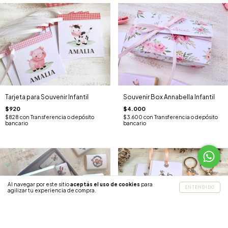
Tarjeta para Souvenir Infantil
Souvenir Box Annabella Infantil
$920
$4.000
$828
con
Transferencia o depósito
$3.600
con
Transferencia o depósito
bancario
bancario
Al navegar por este sitio
aceptás el uso de cookies
para
ENTENDIDO
agilizar tu experiencia de compra.