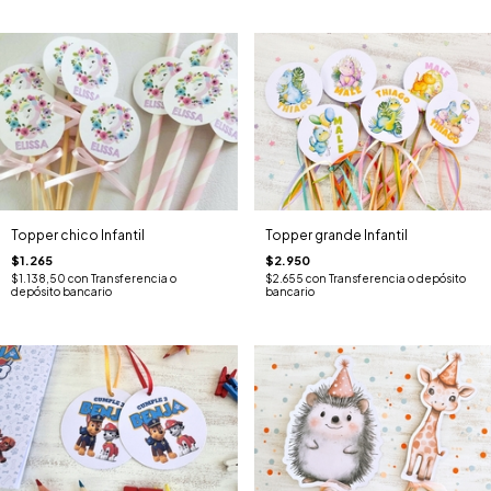
Topper chico Infantil
Topper grande Infantil
$1.265
$2.950
$1.138,50
con
Transferencia o
$2.655
con
Transferencia o depósito
depósito bancario
bancario