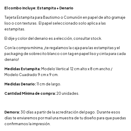
El combo incluye: Estampita + Denario
Tarjeta Estampita para Bautismo o Comunión en papel de alto gramaje
liso o con texturas. El papel seleccionado solo aplica a las
estampitas.
El dije y color del denario es a elección, consultar stock.
Con la compra mínima, ¡te regalamos la caja para las estampitas y el
packaging de sobrecito blanco con tag en papel liso y cinta para cada
denario!
Medidas Estampita:
Modelo Vertical 12 cm alto x 8 cm ancho /
Modelo Cuadrado 9 cm x 9 cm.
Medidas Denario:
11 cm de largo.
Cantidad Mínima de compra:
20 unidades.
Demora:
30 días a partir de la acreditación del pago. Durante esos
días te enviaremos por mail una muestra de tu diseño para que puedas
confirmarnos la impresión.