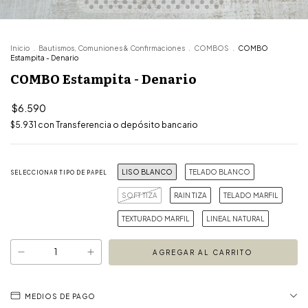
Inicio
.
Bautismos, Comuniones & Confirmaciones
.
COMBOS
.
COMBO
Estampita - Denario
COMBO Estampita - Denario
$6.590
$5.931
con
Transferencia o depósito bancario
LISO BLANCO
TELADO BLANCO
SELECCIONAR TIPO DE PAPEL
SOFT TIZA
RAIN TIZA
TELADO MARFIL
TEXTURADO MARFIL
LINEAL NATURAL
MEDIOS DE PAGO