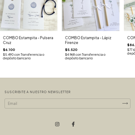
COMBO Estampita - Lápiz
COM
COMBO Estampita - Pulsera
Firenze
Cruz
$86
$5.520
$6.100
$77.
depó
$4.968
con
Transferencia o
$5.490
con
Transferencia o
depósito bancario
depósito bancario
SUSCRIBITE A NUESTRO NEWSLETTER