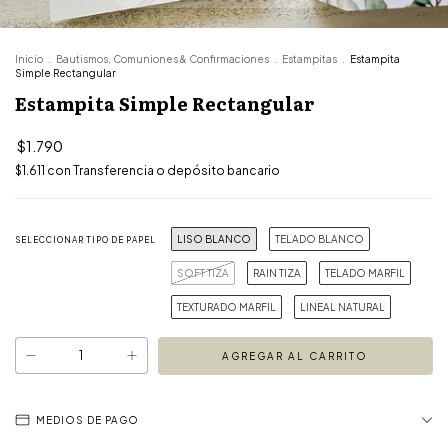
Inicio
.
Bautismos, Comuniones & Confirmaciones
.
Estampitas
.
Estampita
Simple Rectangular
Estampita Simple Rectangular
$1.790
$1.611
con
Transferencia o depósito bancario
LISO BLANCO
TELADO BLANCO
SELECCIONAR TIPO DE PAPEL
SOFT TIZA
RAIN TIZA
TELADO MARFIL
TEXTURADO MARFIL
LINEAL NATURAL
MEDIOS DE PAGO