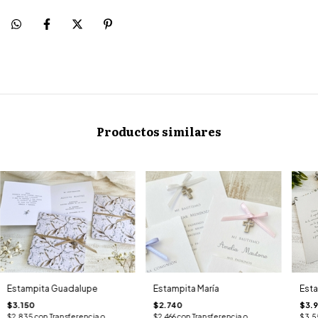
Productos similares
Estampita Guadalupe
Estampita María
Esta
$3.150
$2.740
$3.
$2.835
con
Transferencia o
$2.466
con
Transferencia o
$3.