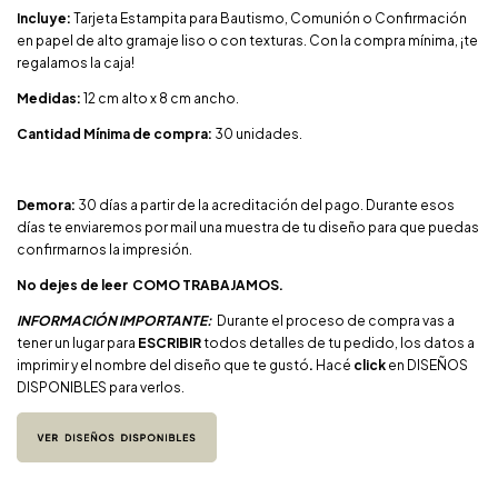
Incluye:
Tarjeta Estampita para Bautismo, Comunión o Confirmación
en papel de alto gramaje liso o con texturas.
Con la compra mínima, ¡te
regalamos la caja!
Medidas:
12 cm alto x 8 cm ancho.
Cantidad Mínima de compra:
30 unidades.
Demora:
30 días a partir de la acreditación del pago. Durante esos
días te enviaremos por mail una muestra de tu diseño para que puedas
confirmarnos la impresión.
No dejes de leer
COMO TRABAJAMOS.
INFORMACIÓN IMPORTANTE:
Durante el proceso de compra vas a
tener un lugar para
ESCRIBIR
todos detalles de tu pedido, los
datos a
imprimir y el nombre del diseño que te gustó
.
Hacé
click
en DISEÑOS
DISPONIBLES para verlos.